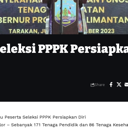
eleksi PPPK Persiapk
Share
 Peserta Seleksi PPPK Persiapkan Diri
lor – Sebanyak 171 Tenaga Pendidik dan 86 Tenaga Keseh