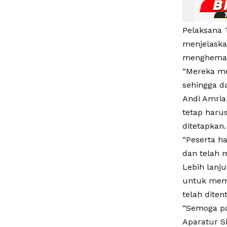
Pelaksana 
menjelaska
menghemat
“Mereka me
sehingga d
Andi Amria
tetap haru
ditetapkan.
“Peserta h
dan telah m
Lebih lanj
untuk memp
telah diten
“Semoga pa
Aparatur S