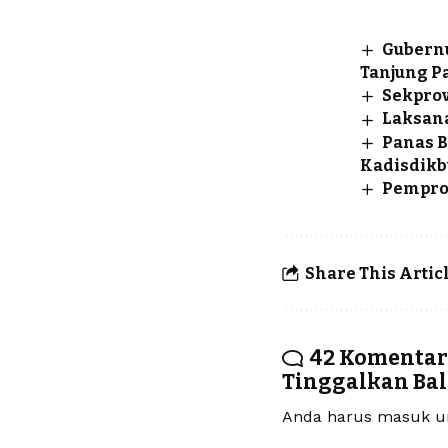
Gubernu
Tanjung P
Sekprov
Laksana
Panas B
Kadisdikb
Pemprov
Share This Artic
42 Komentar
Tinggalkan Ba
Anda harus
masuk
un