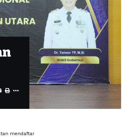
an
atan mendaftar