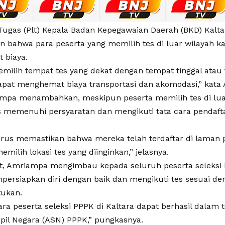
Tugas (Plt) Kepala Badan Kepegawaian Daerah (BKD) Kalt
n bahwa para peserta yang memilih tes di luar wilayah k
 biaya.
milih tempat tes yang dekat dengan tempat tinggal atau
apat menghemat biaya transportasi dan akomodasi,” kata
mpa menambahkan, meskipun peserta memilih tes di lua
s memenuhi persyaratan dan mengikuti tata cara pendaft
arus memastikan bahwa mereka telah terdaftar di laman
emilih lokasi tes yang diinginkan,” jelasnya.
ut, Amriampa mengimbau kepada seluruh peserta seleksi 
ersiapkan diri dengan baik dan mengikuti tes sesuai de
tukan.
ra peserta seleksi PPPK di Kaltara dapat berhasil dalam 
ipil Negara (ASN) PPPK,” pungkasnya.