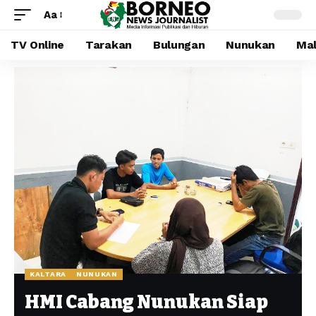
Aa
TV Online
Tarakan
Bulungan
Nunukan
Mal
KALTARA
NUNUKAN
HMI Cabang Nunukan Siap