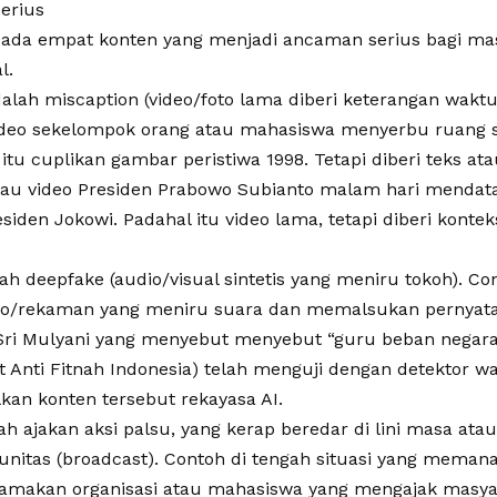
erius
 ada empat konten yang menjadi ancaman serius bagi m
l.
alah miscaption (video/foto lama diberi keterangan wakt
ideo sekelompok orang atau mahasiswa menyerbu ruang 
 itu cuplikan gambar peristiwa 1998. Tetapi diberi teks at
tau video Presiden Prabowo Subianto malam hari mendat
iden Jokowi. Padahal itu video lama, tetapi diberi konte
h deepfake (audio/visual sintetis yang meniru tokoh). Co
eo/rekaman yang meniru suara dan memalsukan pernyata
ri Mulyani yang menyebut menyebut “guru beban negara
t Anti Fitnah Indonesia) telah menguji dengan detektor 
an konten tersebut rekayasa AI.
ah ajakan aksi palsu, yang kerap beredar di lini masa atau
unitas (broadcast). Contoh di tengah situasi yang memana
makan organisasi atau mahasiswa yang mengajak masy