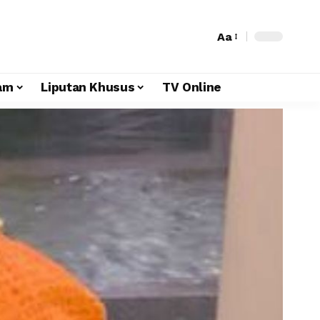
Aa
am
Liputan Khusus
TV Online