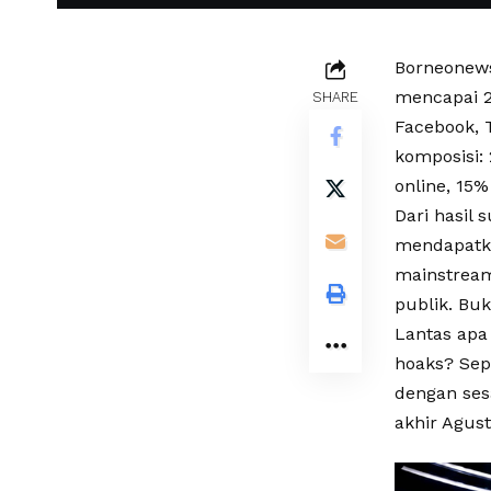
Borneonews
mencapai 22
SHARE
Facebook, 
komposisi:
online, 15%
Dari hasil 
mendapatka
mainstream.
publik. Buk
Lantas apa 
hoaks? Sepe
dengan sesa
akhir Agust