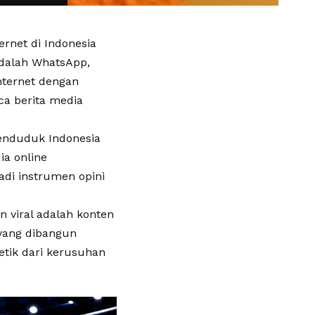
rnet di Indonesia
adalah WhatsApp,
nternet dengan
a berita media
penduduk Indonesia
ia online
adi instrumen opini
an viral adalah konten
 yang dibangun
petik dari kerusuhan