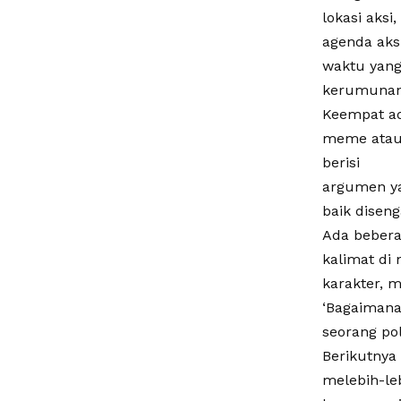
lokasi aksi
agenda aksi
waktu yang
kerumunan
Keempat ada
meme atau f
berisi
argumen yan
baik disen
Ada beberap
kalimat di
karakter, m
‘Bagaimana
seorang pol
Berikutnya
melebih-le