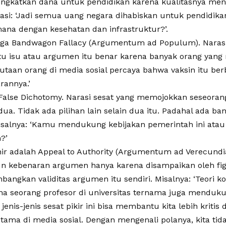
ngkatkan dana untuk pendidikan karena kualitasnya menu
si: ‘Jadi semua uang negara dihabiskan untuk pendidikan 
mana dengan kesehatan dan infrastruktur?’.
uga Bandwagon Fallacy (Argumentum ad Populum). Naras
u isu atau argumen itu benar karena banyak orang yang
Jutaan orang di media sosial percaya bahwa vaksin itu ber
rannya.’
alse Dichotomy. Narasi sesat yang memojokkan seseorang
ua. Tidak ada pilihan lain selain dua itu. Padahal ada ban
Misalnya: ‘Kamu mendukung kebijakan pemerintah ini atau
?’
hir adalah Appeal to Authority (Argumentum ad Verecundia
kebenaran argumen hanya karena disampaikan oleh figur
ngkan validitas argumen itu sendiri. Misalnya: ‘Teori kon
na seorang profesor di universitas ternama juga menduku
nis-jenis sesat pikir ini bisa membantu kita lebih kriti
rutama di media sosial. Dengan mengenali polanya, kita t