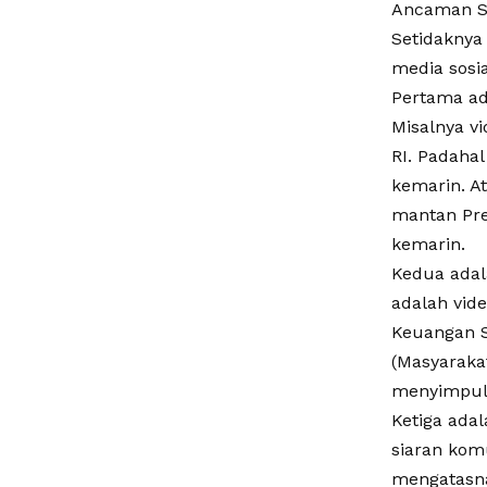
Ancaman S
Setidaknya
media sosia
Pertama ad
Misalnya v
RI. Padahal
kemarin. A
mantan Pres
kemarin.
Kedua adala
adalah vid
Keuangan S
(Masyaraka
menyimpulk
Ketiga adal
siaran kom
mengatasna