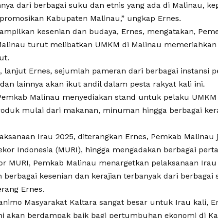
nya dari berbagai suku dan etnis yang ada di Malinau, keg
romosikan Kabupaten Malinau,” ungkap Ernes.
ampilkan kesenian dan budaya, Ernes, mengatakan, Pem
Malinau turut melibatkan UMKM di Malinau memeriahka
ut.
 lanjut Ernes, sejumlah pameran dari berbagai instansi 
an lainnya akan ikut andil dalam pesta rakyat kali ini.
i Pemkab Malinau menyediakan stand untuk pelaku UMK
roduk mulai dari makanan, minuman hingga berbagai kera
aksanaan Irau 2025, diterangkan Ernes, Pemkab Malinau
or Indonesia (MURI), hingga mengadakan berbagai perta
or MURI, Pemkab Malinau menargetkan pelaksanaan Irau
 berbagai kesenian dan kerajian terbanyak dari berbagai 
erang Ernes.
animo Masyarakat Kaltara sangat besar untuk Irau kali, 
ini akan berdampak baik bagi pertumbuhan ekonomi di K