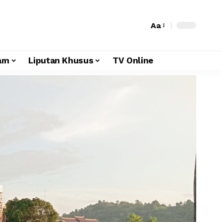
Aa
am
Liputan Khusus
TV Online