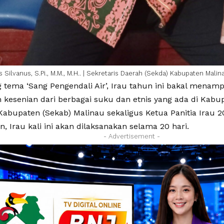
s Silvanus, S.Pi., M.M., M.H.. | Sekretaris Daerah (Sekda) Kabupaten Malin
tema ‘Sang Pengendali Air’, Irau tahun ini bakal menam
 kesenian dari berbagai suku dan etnis yang ada di Kabu
Kabupaten (Sekab) Malinau sekaligus Ketua Panitia Irau 2
, Irau kali ini akan dilaksanakan selama 20 hari.
- Advertisement -