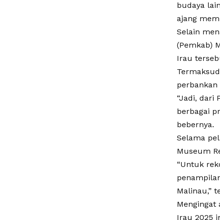
budaya lain
ajang memp
Selain men
(Pemkab) 
Irau terseb
Termaksud,
perbankan d
“Jadi, dar
berbagai p
bebernya.
Selama pel
Museum Rek
“Untuk rek
penampilan
Malinau,” t
Mengingat 
Irau 2025 