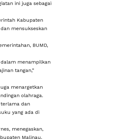
iatan ini juga sebagai
erintah Kabupaten
n dan mensukseskan
pemerintahan, BUMD,
M dalam menampilkan
jinan tangan,”
 juga menargetkan
ndingan olahraga.
 terlama dan
suku yang ada di
Ernes, menegaskan,
abupaten Malinau.