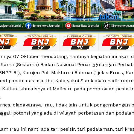
nya 07 Oktober mendatang, nantinya kegiatan ini akan d
 Utama (Sestama) Badan Nasional Penanggulangan Perbat
BNPP-RI), Komjen Pol. Makhruzi Rahman,” jelas Ernes, Kam
and papan atas asal Ibu Kota yakni Slank akan hadir unt
 Kaltara khususnya di Malinau, pada pembukaan pesta Ira
.
rnes, diadakannya Irau, tidak lain untuk pengembangan 
ggali potensi yang ada di wilayah perbatasan dan pedalam
am Irau ini nanti ada tari pesisir, tari pedalaman, tari kr