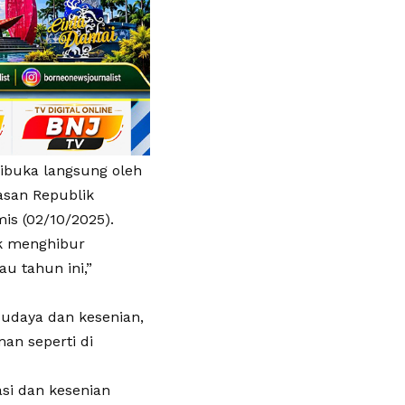
ibuka langsung oleh
asan Republik
is (02/10/2025).
uk menghibur
u tahun ini,”
budaya dan kesenian,
an seperti di
easi dan kesenian