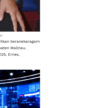
au
pilkan beranekaragam
paten Malinau.
025, Ernes,