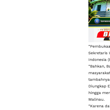
“Pembukaan
Sekretaris
Indonesia (
“Bahkan, B
masyarakat
tambahnya
Diungkap E
hingga men
Malinau.
“Karena dal