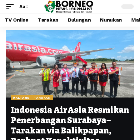
Aa
TV Online
Tarakan
Bulungan
Nunukan
Mal
KALTARA
TARAKAN
Indonesia AirAsia Resmikan
Penerbangan Surabaya–
Tarakan via Balikpapan,