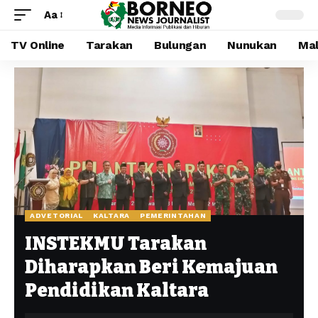
Aa
TV Online
Tarakan
Bulungan
Nunukan
Mal
ADVETORIAL
KALTARA
PEMERINTAHAN
INSTEKMU Tarakan
Diharapkan Beri Kemajuan
Pendidikan Kaltara