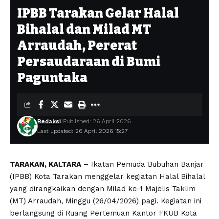
IPBB Tarakan Gelar Halal
Bihalal dan Milad MT
Arraudah, Pererat
Persaudaraan di Bumi
Paguntaka
Redaksi
Published: 26 April 2026
Last updated: 26 April 2026 15:27
TARAKAN, KALTARA
– Ikatan Pemuda Bubuhan Banjar
(IPBB) Kota Tarakan menggelar kegiatan Halal Bihalal
yang dirangkaikan dengan Milad ke-1 Majelis Taklim
(MT) Arraudah, Minggu (26/04/2026) pagi. Kegiatan ini
berlangsung di Ruang Pertemuan Kantor FKUB Kota