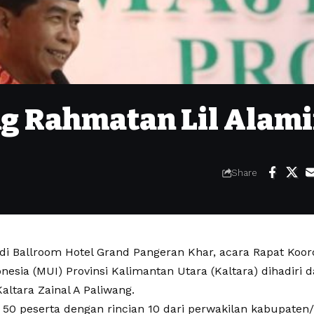
ng Rahmatan Lil Alam
Share
i Ballroom Hotel Grand Pangeran Khar, acara Rapat Koordi
esia (MUI) Provinsi Kalimantan Utara (Kaltara) dihadiri 
ltara Zainal A Paliwang.
h 50 peserta dengan rincian 10 dari perwakilan kabupaten