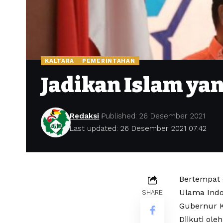
KALTARA
PEMERINTAHAN
Jadikan Islam ya
Redaksi
Published: 26 Desember 2021
Last updated: 26 Desember 2021 07:42
Bertempat d
Ulama Indon
SHARE
Gubernur Ka
Diikuti ole