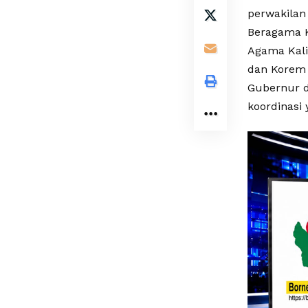
perwakilan
Beragama K
Agama Kali
dan Korem 
Gubernur d
koordinasi 