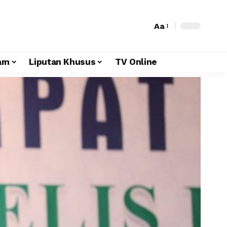
Aa
am
Liputan Khusus
TV Online