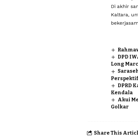
Di akhir s
Kaltara, u
bekerjasam
Rahmawa
DPD IWA
Long Marc
Sarase
Perspektif
DPRD Ka
Kendala
Akui Me
Golkar
Share This Artic