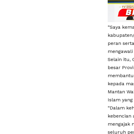
“Saya kema
kabupaten/
peran sert
mengawali
Selain itu
besar Prov
membantu 
kepada mas
Mantan Wa
Islam yang
“Dalam keh
kebencian 
mengajak m
seluruh pes