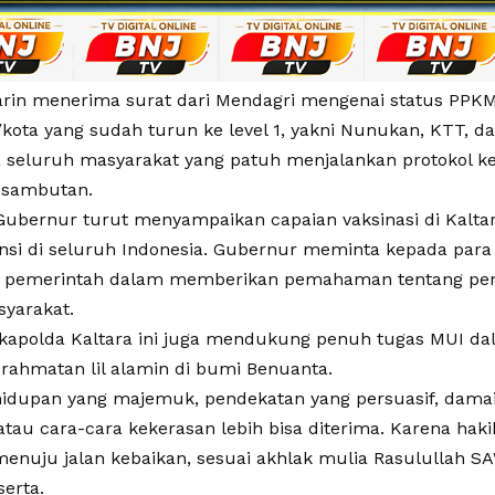
rin menerima surat dari Mendagri mengenai status PPKM d
kota yang sudah turun ke level 1, yakni Nunukan, KTT, da
a seluruh masyarakat yang patuh menjalankan protokol ke
 sambutan.
, Gubernur turut menyampaikan capaian vaksinasi di Kalt
insi di seluruh Indonesia. Gubernur meminta kepada par
pemerintah dalam memberikan pemahaman tentang pent
yarakat.
kapolda Kaltara ini juga mendukung penuh tugas MUI 
 rahmatan lil alamin di bumi Benuanta.
idupan yang majemuk, pendekatan yang persuasif, damai
atau cara-cara kekerasan lebih bisa diterima. Karena hak
enuju jalan kebaikan, sesuai akhlak mulia Rasulullah S
erta.