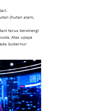
ari.
utan (hutan alam,
ani terus bersinergi
sia. Atas upaya
epada Gubernur