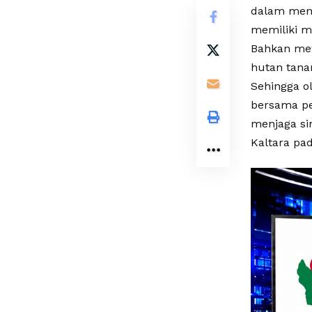
dalam menye
memiliki m
Bahkan mew
hutan tanam
Sehingga o
bersama p
menjaga si
Kaltara pad