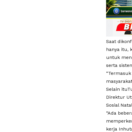
Saat dikon
hanya itu, 
untuk men
serta siste
“Termasuk 
masyarakat 
Selain ituT
Direktur U
Sosial Nata
“Ada beber
memperkena
kerja Inhut