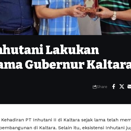
Inhutani Lakukan
ama Gubernur Kaltar
Share
Kehadiran PT Inhutani II di Kaltara sejak lama telah m
pembangunan di Kaltara. Selain itu, eksistensi Inhutani j