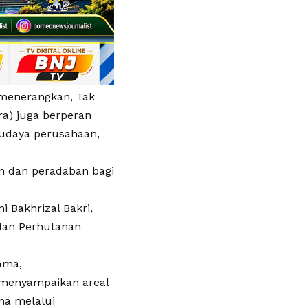
 menerangkan, Tak
ara) juga berperan
udaya perusahaan,
n dan peradaban bagi
i Bakhrizal Bakri,
dan Perhutanan
ama,
 menyampaikan areal
ana melalui