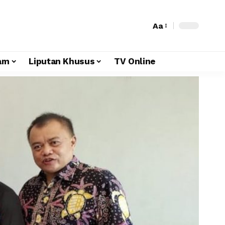
Aa
am
Liputan Khusus
TV Online