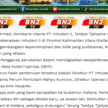
firmasi, Komisaris Utama PT Inhutani II, Tandya Tjahyana
keberadaan Inhutani II di Provinsi Kalimantan Utara (Kalt
gembangkan kepemimpinan dan SDM yang profesional, b
m yang efisien.
Penggerak perubahan dalam meningkatkan kesejahteraa
desa hutan,”ujarnya, (26/5).
urut hadir pertemuan tersebut adalah Direktur PT Inhutan
tama Perum Perhutani Wahyu Kuncoro, Direktur Operasi 
las Anis Harjanto.
apa poin yang kami sampaikan ke Gubernur Kaltara. Pert
lkan diri sebagai direksi baru, ya sowan-lah. Kemudian
ani di Kaltara, sekaligus dukungan,” terang Tandya Tjahy