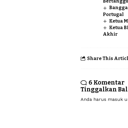
Bertangg
Bangga 
Portugal
Ketua M
Ketua B
Akhir
Share This Artic
6 Komentar
Tinggalkan Ba
Anda harus
masuk
un