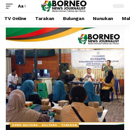
Aa
TV Online
Tarakan
Bulungan
Nunukan
Mal
DPRD KALTARA
KALTARA
TARAKAN