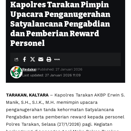
Kapolres Tarakan Pimpin
Upacara Penganugerahan
Satyalancana Pengabdian
dan Pemberian Reward
Personel
Redaksi
Published: 27 Januari 2026
Last updated: 27 Januari 2026 11:09
TARAKAN, KALTARA
– Kapolres Tarakan AKBP Erwin S.
Manik, S.H., S.I.K., M.H. memimpin upacara
penganugerahan tanda kehormatan Satyalancana
Pengabdian serta pemberian reward kepada personel
Polres Tarakan, Selasa (27/1/2026) pagi. Kegiatan