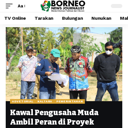
Aa
TV Online
Tarakan
Bulungan
Nunukan
Mal
ADVETORIAL
KALTARA
PEMERINTAHAN
Kawal Pengusaha Muda
Ambil Peran di Proyek