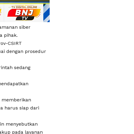
amanan siber
a pihak.
rov-CSIRT
uai dengan prosedur
rintah sedang
 mendapatkan
ia memberikan
a harus siap dari
Zain menyebutkan
akup pada layanan