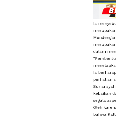
Ia menyebu
merupakan 
Mendengar 
merupakan 
dalam mena
“Pembentuk
menetapkan
Ia berharap
perhatian s
Suriansyah
kebaikan da
segala aspe
Oleh karen
bahwa Kalt