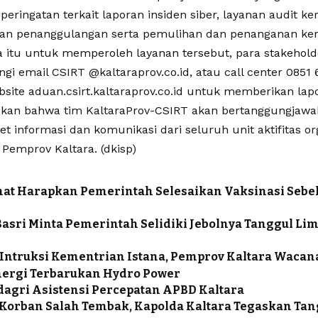
eringatan terkait laporan insiden siber, layanan audit k
anan penanggulangan serta pemulihan dan penanganan ke
 itu untuk memperoleh layanan tersebut, para stakehold
i email CSIRT @kaltaraprov.co.id, atau call center 0851 
site aduan.csirt.kaltaraprov.co.id untuk memberikan lapo
kan bahwa tim KaltaraProv-CSIRT akan bertanggungjaw
t informasi dan komunikasi dari seluruh unit aktifitas org
Pemprov Kaltara. (dkisp)
at Harapkan Pemerintah Selesaikan Vaksinasi Seb
asri Minta Pemerintah Selidiki Jebolnya Tanggul Lim
Intruksi Kementrian Istana, Pemprov Kaltara Waca
ergi Terbarukan Hydro Power
gri Asistensi Percepatan APBD Kaltara
Korban Salah Tembak, Kapolda Kaltara Tegaskan Ta