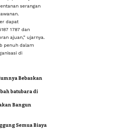
erentanan serangan
rawanan.
er dapat
6187 1787 dan
ran ajuan,” ujarnya.
ab penuh dalam
anisasi di
elumnya Bebaskan
bah batubara di
nakan Bangun
nggung Semua Biaya