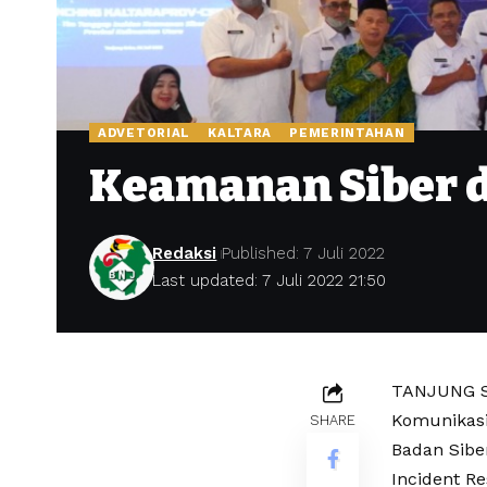
ADVETORIAL
KALTARA
PEMERINTAHAN
Keamanan Siber d
Redaksi
Published: 7 Juli 2022
Last updated: 7 Juli 2022 21:50
TANJUNG SE
Komunikasi,
SHARE
Badan Sibe
Incident R