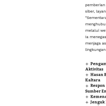
pemberian p
siber, lay
“Sementara
menghubung
melalui web
Ia menegas
menjaga ase
lingkungan 
Pengam
Aktivitas
Hasan B
Kaltara
Respon 
Sumber En
Kemenda
Jenguk 