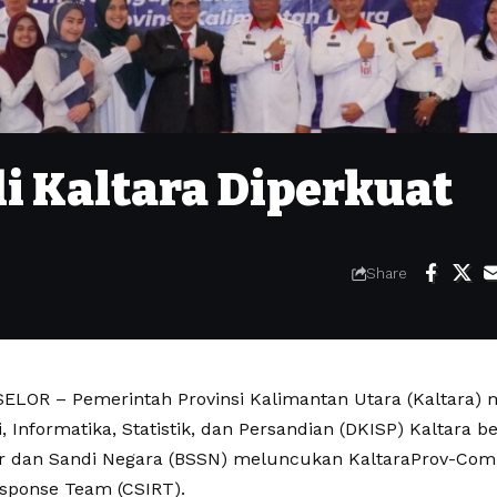
i Kaltara Diperkuat
Share
LOR – Pemerintah Provinsi Kalimantan Utara (Kaltara) m
 Informatika, Statistik, dan Persandian (DKISP) Kaltara 
r dan Sandi Negara (BSSN) meluncukan KaltaraProv-Com
esponse Team (CSIRT).