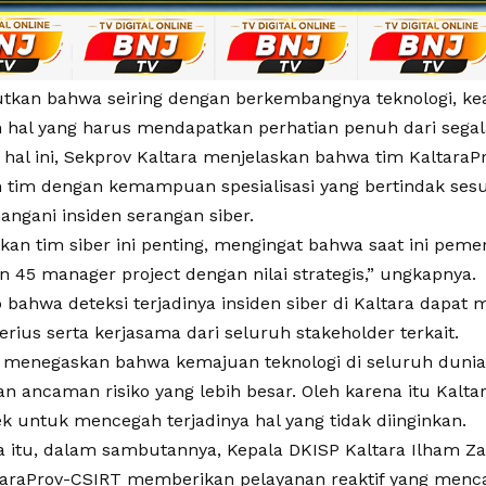
tkan bahwa seiring dengan berkembangnya teknologi, ke
hal yang harus mendapatkan perhatian penuh dari segal
hal ini, Sekprov Kaltara menjelaskan bahwa tim KaltaraP
tim dengan kemampuan spesialisasi yang bertindak ses
ngani insiden serangan siber.
an tim siber ini penting, mengingat bahwa saat ini peme
 45 manager project dengan nilai strategis,” ungkapnya.
 bahwa deteksi terjadinya insiden siber di Kaltara dapat
erius serta kerjasama dari seluruh stakeholder terkait.
 menegaskan bahwa kemajuan teknologi di seluruh dun
n ancaman risiko yang lebih besar. Oleh karena itu Kaltar
k untuk mencegah terjadinya hal yang tidak diinginkan.
a itu, dalam sambutannya, Kepala DKISP Kaltara Ilham 
araProv-CSIRT memberikan pelayanan reaktif yang menc