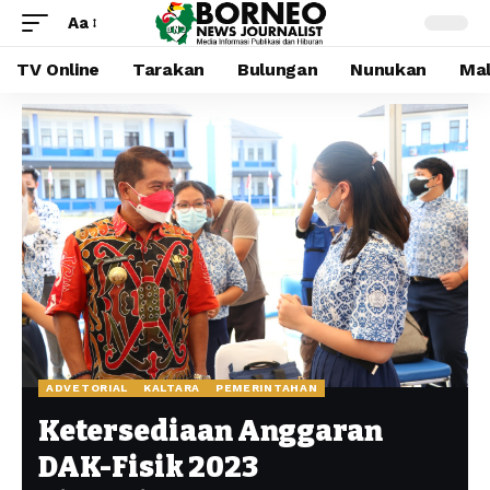
Aa
TV Online
Tarakan
Bulungan
Nunukan
Mal
ADVETORIAL
KALTARA
PEMERINTAHAN
Ketersediaan Anggaran
DAK-Fisik 2023