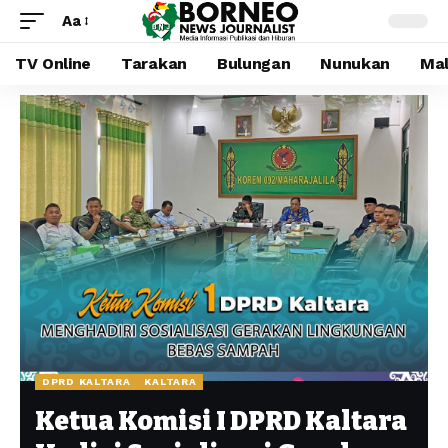
Aa
TV Online
Tarakan
Bulungan
Nunukan
Mal
DPRD KALTARA
KALTARA
Ketua Komisi I DPRD Kaltara