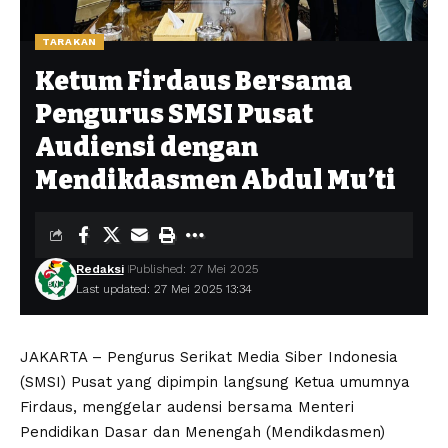
TARAKAN
Ketum Firdaus Bersama
Pengurus SMSI Pusat
Audiensi dengan
Mendikdasmen Abdul Mu’ti
Redaksi
Published: 27 Mei 2025
Last updated: 27 Mei 2025 13:34
JAKARTA – Pengurus Serikat Media Siber Indonesia
(SMSI) Pusat yang dipimpin langsung Ketua umumnya
Firdaus, menggelar audensi bersama Menteri
Pendidikan Dasar dan Menengah (Mendikdasmen)