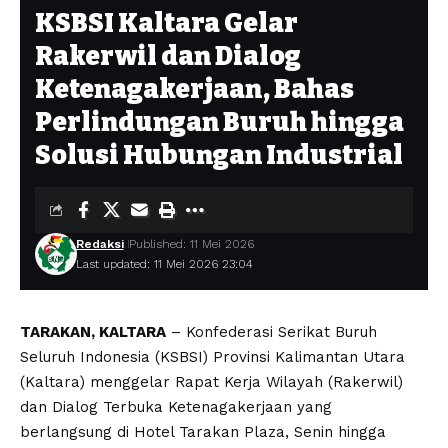
KSBSI Kaltara Gelar
Rakerwil dan Dialog
Ketenagakerjaan, Bahas
Perlindungan Buruh hingga
Solusi Hubungan Industrial
Redaksi
Published: 11 Mei 2026
Last updated: 11 Mei 2026 23:04
TARAKAN, KALTARA
– Konfederasi Serikat Buruh
Seluruh Indonesia (KSBSI) Provinsi Kalimantan Utara
(Kaltara) menggelar Rapat Kerja Wilayah (Rakerwil)
dan Dialog Terbuka Ketenagakerjaan yang
berlangsung di Hotel Tarakan Plaza, Senin hingga