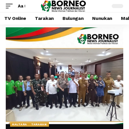
Aa
TV Online
Tarakan
Bulungan
Nunukan
Mal
KALTARA
TARAKAN