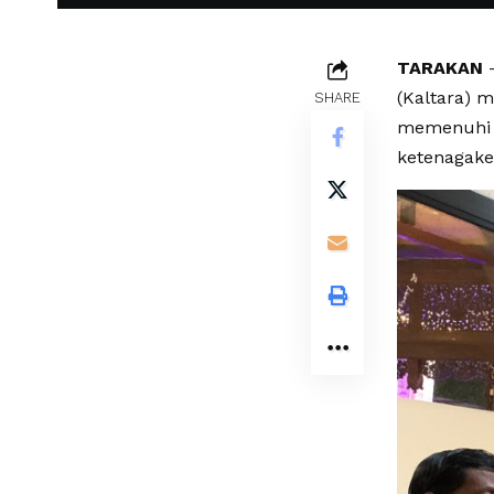
TARAKAN
–
(Kaltara) 
SHARE
memenuhi k
ketenagake