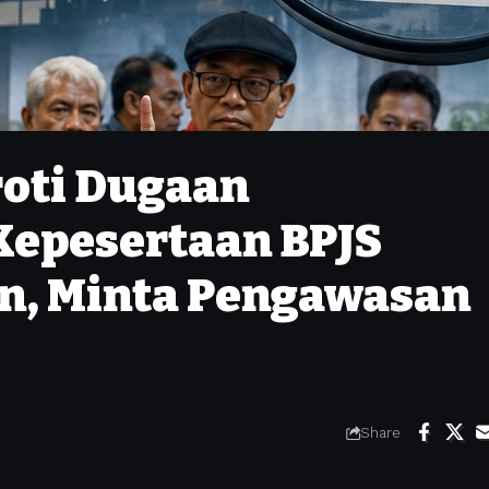
roti Dugaan
Kepesertaan BPJS
an, Minta Pengawasan
Share