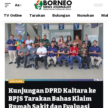
Aa
TV Online
Tarakan
Bulungan
Nunukan
Mal
KALTARA
Kunjungan DPRD Kaltara ke
BPJS Tarakan Bahas Klaim
Rumah Sakit dan Evaluasi