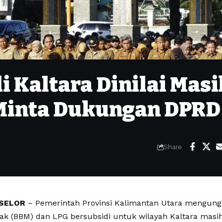
 Kaltara Dinilai Masi
Minta Dukungan DPRD
Share
SELOR
– Pemerintah Provinsi Kalimantan Utara mengun
ak (BBM) dan LPG bersubsidi untuk wilayah Kaltara masih