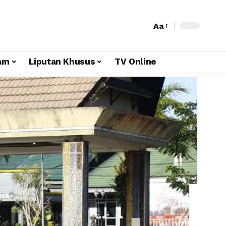
Aa
am
Liputan Khusus
TV Online