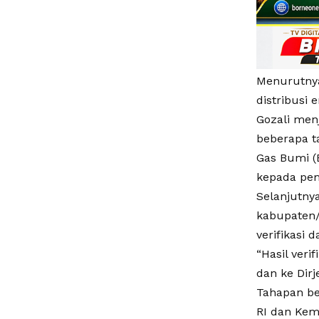
Menurutnya
distribusi 
Gozali men
beberapa t
Gas Bumi (
kepada pem
Selanjutny
kabupaten/
verifikasi d
“Hasil ver
dan ke Dirj
Tahapan be
RI dan Kem