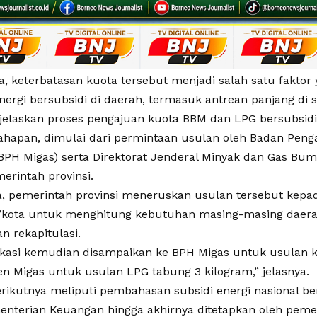
, keterbatasan kuota tersebut menjadi salah satu fakto
energi bersubsidi di daerah, termasuk antrean panjang di
jelaskan proses pengajuan kuota BBM dan LPG bersubsidi
ahapan, dimulai dari permintaan usulan oleh Badan Penga
BPH Migas) serta Direktorat Jenderal Minyak dan Gas Bumi
erintah provinsi.
a, pemerintah provinsi meneruskan usulan tersebut kepa
kota untuk menghitung kebutuhan masing-masing daera
an rekapitulasi.
ifikasi kemudian disampaikan ke BPH Migas untuk usulan 
en Migas untuk usulan LPG tabung 3 kilogram,” jelasnya.
rikutnya meliputi pembahasan subsidi energi nasional b
enterian Keuangan hingga akhirnya ditetapkan oleh peme