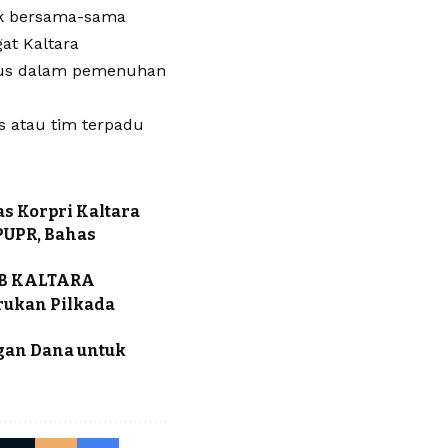
uk bersama-sama
t Kaltara
sus dalam pemenuhan
s atau tim terpadu
s Korpri Kaltara
PUPR, Bahas
B KALTARA
rukan Pilkada
gan Dana untuk