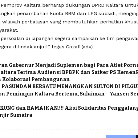
, Pemprov Kaltara berharap dukungan DPRD Kaltara unt
gkan penambahan kuota BBM dan LPG subsidi, menginga
 wilayah perbatasan yang membutuhkan perhatian khu
yarakat.
 persoalan di lapangan segera sampaikan ke tim pengawa
egera ditindaklanjuti,” tegas Gozali.(adv)
an Gubernur Menjadi Suplemen bagi Para Atlet Porna
altara Terima Audiensi BPBPK dan Satker PS Kemen
n Kolaborasi Pembangunan
PASUNDAN BERSATU MENANGKAN SULTON DI PILGU
on Pemimpin Kaltara Bertemu, Sulaiman – Yansen Se
KUNG dan RAMAIKAN.!!! Aksi Solidaritas Penggalan
njir Sumatra