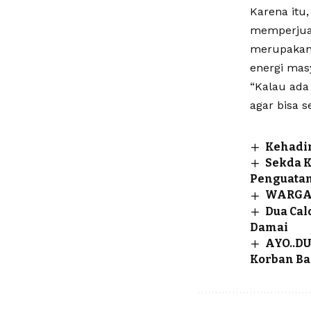
Karena itu
memperjuan
merupakan
energi mas
“Kalau ada
agar bisa s
Kehadir
Sekda K
Penguata
WARGA 
Dua Cal
Damai
AYO..DU
Korban Ba