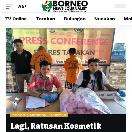
Aa
TV Online
Tarakan
Bulungan
Nunukan
Mal
HUKUM & KRIMINAL
TARAKAN
Lagi, Ratusan Kosmetik