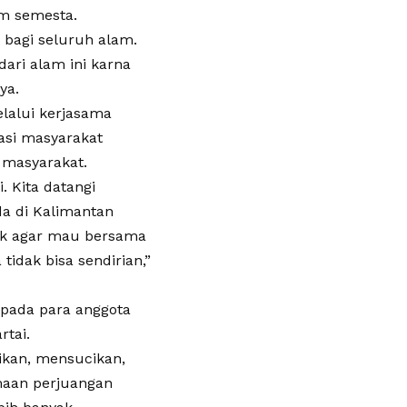
am semesta.
bagi seluruh alam.
ari alam ini karna
ya.
lalui kerjasama
sasi masyarakat
 masyarakat.
. Kita datangi
a di Kalimantan
ik agar mau bersama
idak bisa sendirian,”
epada para anggota
rtai.
ikan, mensucikan,
lmaan perjuangan