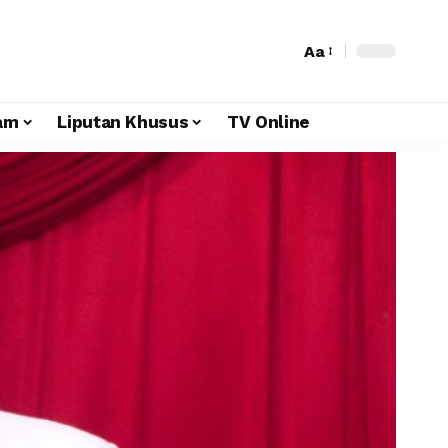
Aa
am
Liputan Khusus
TV Online