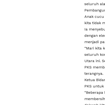
seluruh al
Pembanguna
Anak cucu 
kita tidak 
Ia menyebu
dengan ele
menjadi pa
“Mari kita
seluruh ko
Utara ini.
PKS membang
terangnya.
Ketua Bida
PKS untuk m
“Beberapa 
membersihk