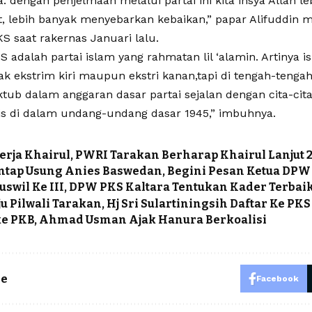
. dengan penjelmaan melalui partai ini kita insya Allah l
, lebih banyak menyebarkan kebaikan,” papar Alifuddin 
S saat rakernas Januari lalu.
PKS adalah partai islam yang rahmatan lil ‘alamin. Artinya 
ak ekstrim kiri maupun ekstri kanan,tapi di tengah-tengah
tub dalam anggaran dasar partai sejalan dengan cita-cita
lis di dalam undang-undang dasar 1945,” imbuhnya.
nerja Khairul, PWRI Tarakan Berharap Khairul Lanjut 
tap Usung Anies Baswedan, Begini Pesan Ketua DPW
uswil Ke III, DPW PKS Kaltara Tentukan Kader Terbai
ju Pilwali Tarakan, Hj Sri Sulartiningsih Daftar Ke PKS
ke PKB, Ahmad Usman Ajak Hanura Berkoalisi
le
Facebook