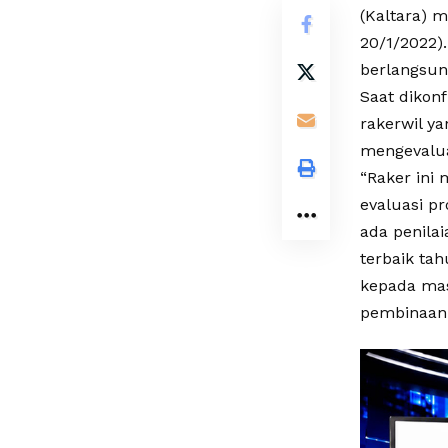
(Kaltara) m
20/1/2022).
berlangsun
Saat dikon
rakerwil ya
mengevaluas
“Raker ini 
evaluasi p
ada penila
terbaik ta
kepada masy
pembinaan 