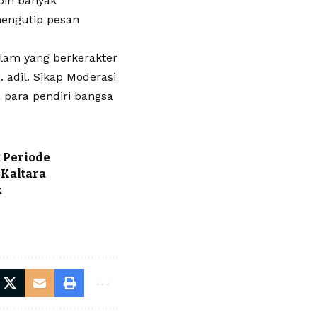
ebih banyak
mengutip pesan
islam yang berkerakter
. adil. Sikap Moderasi
 para pendiri bangsa
2 Periode
 Kaltara
k