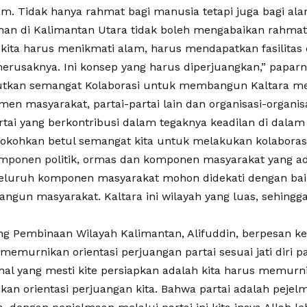
am. Tidak hanya rahmat bagi manusia tetapi juga bagi al
n di Kalimantan Utara tidak boleh mengabaikan rahmat 
kita harus menikmati alam, harus mendapatkan fasilitas d
merusaknya. Ini konsep yang harus diperjuangkan,” paparn
tkan semangat Kolaborasi untuk membangun Kaltara me
men masyarakat, partai-partai lain dan organisasi-organi
rtai yang berkontribusi dalam tegaknya keadilan di dalam
 kokohkan betul semangat kita untuk melakukan kolaborasi
mponen politik, ormas dan komponen masyarakat yang ad
 Seluruh komponen masyarakat mohon didekati dengan ba
un masyarakat. Kaltara ini wilayah yang luas, sehingga t
ng Pembinaan Wilayah Kalimantan, Alifuddin, berpesan k
emurnikan orientasi perjuangan partai sesuai jati diri pa
hal yang mesti kite persiapkan adalah kita harus memurn
an orientasi perjuangan kita. Bahwa partai adalah peje