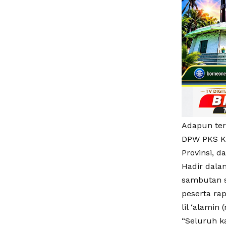
Adapun ter
DPW PKS Ka
Provinsi, d
Hadir dala
sambutan s
peserta ra
lil ‘alamin
“Seluruh k