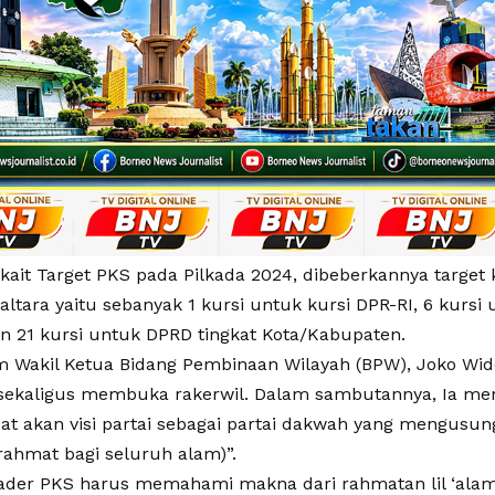
kait Target PKS pada Pilkada 2024, dibeberkannya target
ltara yaitu sebanyak 1 kursi untuk kursi DPR-RI, 6 kursi
an 21 kursi untuk DPRD tingkat Kota/Kabupaten.
m Wakil Ketua Bidang Pembinaan Wilayah (BPW), Joko Wi
ekaligus membuka rakerwil. Dalam sambutannya, Ia men
pat akan visi partai sebagai partai dakwah yang mengusu
 (rahmat bagi seluruh alam)”.
ader PKS harus memahami makna dari rahmatan lil ‘alam