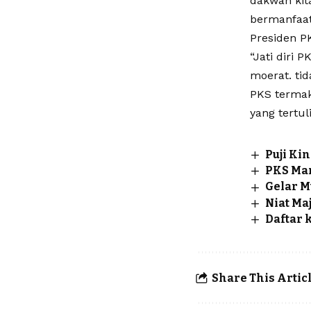
dakwah kita
bermanfaat
Presiden PK
“Jati diri 
moerat. tid
PKS termak
yang tertu
Puji Ki
PKS Man
Gelar M
Niat Ma
Daftar 
Share This Artic