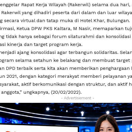
enggelar Rapat Kerja Wilayah (Rakerwil) selama dua hari,
 Rakerwil yang dihadiri peserta dari dalam dan luar wilaya
g secara virtual dan tatap muka di Hotel Khar, Bulungan.
firmasi, Ketua DPW PKS Kaltara, M Nasir, memaparkan tu
ng tidak hanya sebagai forum silaturahmi dan konsolidasi
i kinerja dan target program kerja.
menjadi ajang konsolidasi agar terbangun solidaritas. Sela
rogram selama setahun ke belakang dan membuat target 
ian DPD terbaik serta kita akan memberikan penghargaan
hun 2021, dengan kategori merakyat memberi pelayanan ya
arakat, aktif berkomunikasi dengan struktur, dan aktif h
anggota,” ungkapnya, (20/02/2022).
- Advertisement -