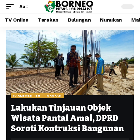
Aa
TV Online
Tarakan
Bulungan
Nunukan
Mal
PARLEMENTER
TARAKAN
Lakukan Tinjauan Objek
Wisata Pantai Amal, DPRD
Soroti Kontruksi Bangunan