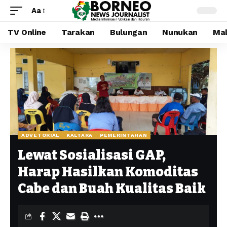
Aa
TV Online
Tarakan
Bulungan
Nunukan
Mal
ADVETORIAL
KALTARA
PEMERINTAHAN
Lewat Sosialisasi GAP,
Harap Hasilkan Komoditas
Cabe dan Buah Kualitas Baik