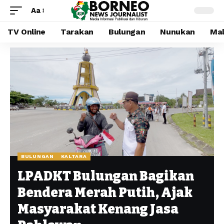
Aa
TV Online
Tarakan
Bulungan
Nunukan
Mal
BULUNGAN
KALTARA
LPADKT Bulungan Bagikan
Bendera Merah Putih, Ajak
Masyarakat Kenang Jasa