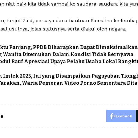
an niat baik kita tidak sampai ke saudara-saudara kita yang
itu, lanjut Zaid, percaya dana bantuan Palestina ke lemb
asal usulnya, jelas statusnya serta diakui oleh negara.
ktu Panjang, PPDB Diharapkan Dapat Dimaksimalka
g Wanita Ditemukan Dalam.Kondisi Tidak Bernyawa
bdul Rauf Apresiasi Upaya Pelaku Usaha Lokal Bangk
 Imlek 2025, Ini yang Disampaikan Paguyuban Tiong
 Tarakan, Waria Pemeran Video Porno Sementara Dita
le
Facebook