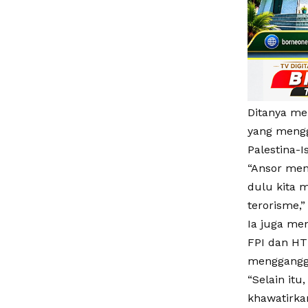
Ditanya me
yang mengg
Palestina-I
“Ansor men
dulu kita 
terorisme,”
Ia juga me
FPI dan H
mengganggu
“Selain it
khawatirka