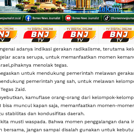
ngenai adanya indikasi gerakan radikalisme, terutama k
elar acara serupa, untuk memanfaatkan momen kemanus
srael,pihaknya menolak tegas.
egaskan untuk mendukung pemerintah melawan gerakan 
mendukung pemerintah yang sah, untuk melawan kelompo
 Tegas Zaid.
nyebutkan, kamuflase orang-orang dari kelompok-kelompo
TI bisa muncul kapan saja, memanfaatkan momen-momen
 stabilitas dan kondusifitas daerah.
u, kita musti waspada. Bahwa momen penggalangan dana ini
n bersama, jangan sampai disalah gunakan untuk kebut