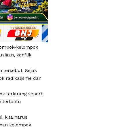
elompok-kelompok
iaan, konflik
tersebut. Sejak
k radikalisme dan
k terlarang seperti
 tertentu
, kita harus
uhan kelompok