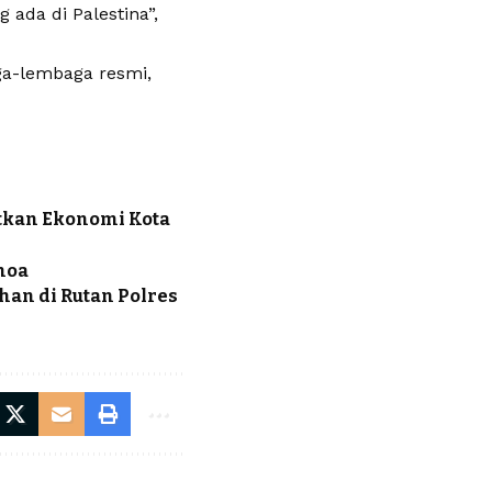
 ada di Palestina”,
aga-lembaga resmi,
n
itkan Ekonomi Kota
hoa
han di Rutan Polres