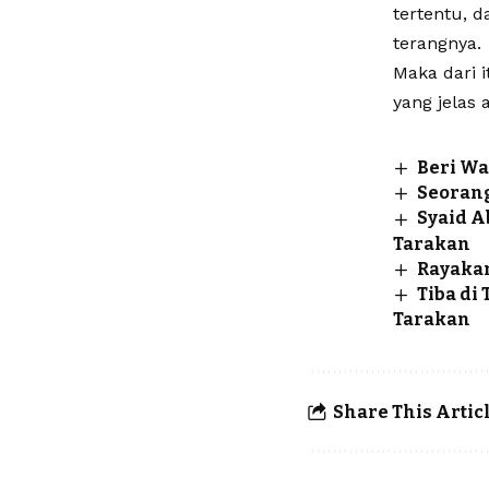
tertentu, d
terangnya.
Maka dari 
yang jelas 
Beri Wa
Seoran
Syaid A
Tarakan
Rayakan
Tiba di
Tarakan
Share This Artic