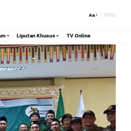
Aa
am
Liputan Khusus
TV Online