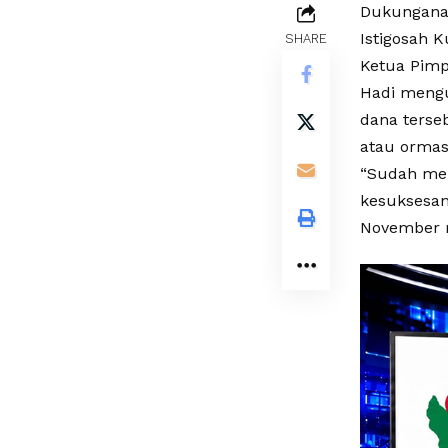
Dukunganan
Istigosah 
SHARE
Ketua Pimp
Hadi meng
dana terse
atau ormas
“Sudah men
kesuksesan
November m