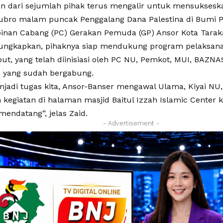
 dari sejumlah pihak terus mengalir untuk mensukseska
Kubro malam puncak Penggalang Dana Palestina di Bumi 
inan Cabang (PC) Gerakan Pemuda (GP) Ansor Kota Tar
ungkapkan, pihaknya siap mendukung program pelaksan
but, yang telah diinisiasi oleh PC NU, Pemkot, MUI, BAZN
 yang sudah bergabung.
jadi tugas kita, Ansor-Banser mengawal Ulama, Kiyai NU
 kegiatan di halaman masjid Baitul Izzah Islamic Center 
endatang”, jelas Zaid.
- Advertisement -