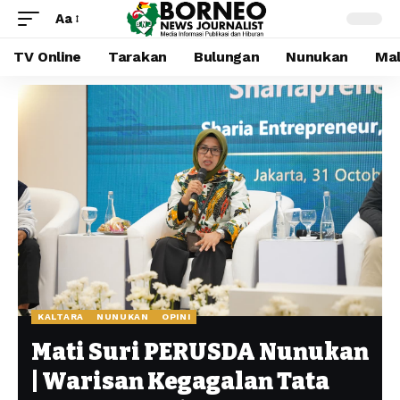
Aa
TV Online
Tarakan
Bulungan
Nunukan
Mal
KALTARA
NUNUKAN
OPINI
Mati Suri PERUSDA Nunukan
| Warisan Kegagalan Tata