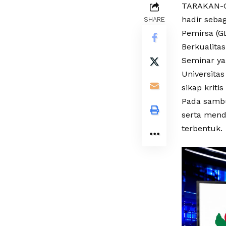
TARAKAN-Gu
hadir seba
SHARE
Pemirsa (G
Berkualitas
Seminar yan
Universita
sikap kriti
Pada sambu
serta mend
terbentuk.