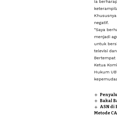
Ia berhara
keterampil
Khususnya t
negatif.
“Saya berh
menjadi ag
untuk bers
televisi da
Bertempat d
Ketua Komis
Hukum UBT,
kepemudaan
Penyalu
Bakal 
ASN di 
Metode C