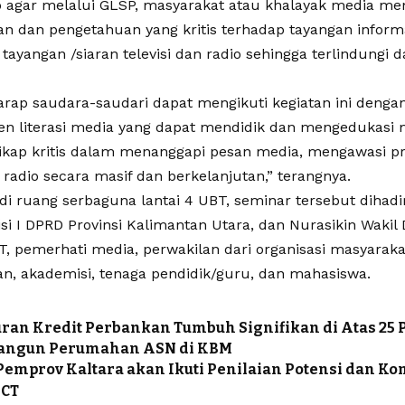
p agar melalui GLSP, masyarakat atau khalayak media m
an dan pengetahuan yang kritis terhadap tayangan inform
ayangan /siaran televisi dan radio sehingga terlindungi 
arap saudara-saudari dapat mengikuti kegiatan ini dengan
en literasi media yang dapat mendidik dan mengedukasi 
ikap kritis dalam menanggapi pesan media, mengawasi p
n radio secara masif dan berkelanjutan,” terangnya.
i ruang serbaguna lantai 4 UBT, seminar tersebut dihadir
i I DPRD Provinsi Kalimantan Utara, dan Nurasikin Wakil 
 pemerhati media, perwakilan dari organisasi masyarakat
, akademisi, tenaga pendidik/guru, dan mahasiswa.
ran Kredit Perbankan Tumbuh Signifikan di Atas 25 
Bangun Perumahan ASN di KBM
Pemprov Kaltara akan Ikuti Penilaian Potensi dan K
ACT