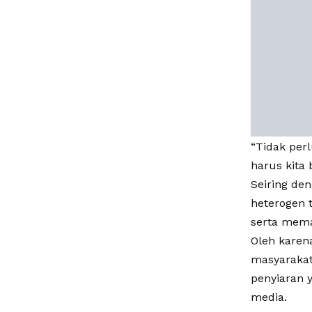
“Tidak per
harus kita 
Seiring de
heterogen 
serta mema
Oleh karen
masyarakat
penyiaran 
media.