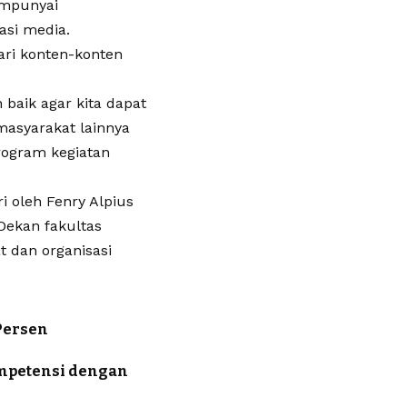
empunyai
asi media.
dari konten-konten
 baik agar kita dapat
masyarakat lainnya
rogram kegiatan
i oleh Fenry Alpius
Dekan fakultas
 dan organisasi
Persen
ompetensi dengan