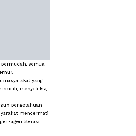
ta permudah, semua
ernur.
a masyarakat yang
memilih, menyeleksi,
angun pengetahuan
syarakat mencermati
en-agen literasi