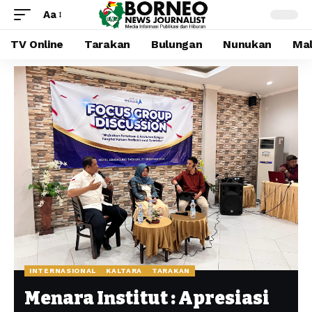
Aa
TV Online
Tarakan
Bulungan
Nunukan
Mal
INTERNASIONAL
KALTARA
TARAKAN
Menara Institut : Apresiasi