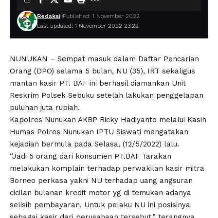
Redaksi
Published: 1 November 2022
Last updated: 1 November 2022 23:22
NUNUKAN – Sempat masuk dalam Daftar Pencarian
Orang (DPO) selama 5 bulan, NU (35), IRT sekaligus
mantan kasir PT. BAF ini berhasil diamankan Unit
Reskrim Polsek Sebuku setelah lakukan penggelapan
puluhan juta rupiah.
Kapolres Nunukan AKBP Ricky Hadiyanto melalui Kasih
Humas Polres Nunukan IPTU Siswati mengatakan
kejadian bermula pada Selasa, (12/5/2022) lalu.
“Jadi 5 orang dari konsumen PT.BAF Tarakan
melakukan komplain terhadap perwakilan kasir mitra
Borneo perkasa yakni NU terhadap uang angsuran
cicilan bulanan kredit motor yg di temukan adanya
selisih pembayaran. Untuk pelaku NU ini posisinya
sebagai kasir dari perusahaan tersebut,” terangnya,