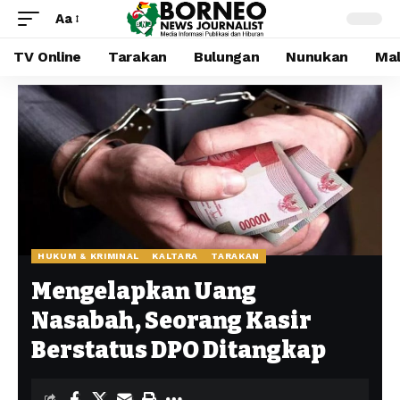
Aa
TV Online
Tarakan
Bulungan
Nunukan
Mal
HUKUM & KRIMINAL
KALTARA
TARAKAN
Mengelapkan Uang
Nasabah, Seorang Kasir
Berstatus DPO Ditangkap