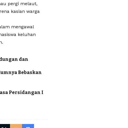
mau pergi melaut,
rena kasian warga
 dalam mengawal
hasiswa keluhan
n.
ndungan dan
elumnya Bebaskan
asa Persidangan I