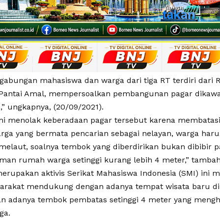
gabungan mahasiswa dan warga dari tiga RT terdiri dari R
Pantai Amal, mempersoalkan pembangunan pagar dikawas
” ungkapnya, (20/09/2021).
ami menolak keberadaan pagar tersebut karena membata
warga yang bermata pencarian sebagai nelayan, warga har
melaut, soalnya tembok yang diberdirikan bukan dibibir p
man rumah warga setinggi kurang lebih 4 meter,” tambah 
 merupakan aktivis Serikat Mahasiswa Indonesia (SMI) ini
arakat mendukung dengan adanya tempat wisata baru di 
an adanya tembok pembatas setinggi 4 meter yang meng
ga.