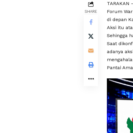
TARAKAN –
Forum Warg
SHARE
di depan K
Aksi itu a
Sehingga h
Saat dikon
adanya ak
mengahalan
Pantai Ama