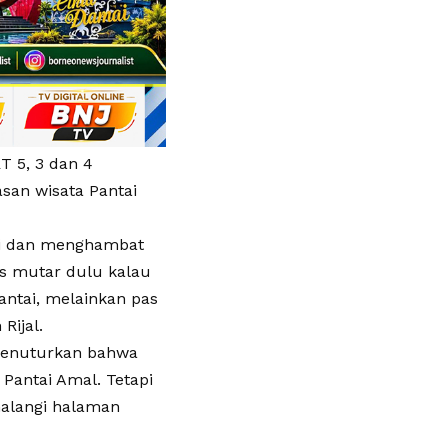
T 5, 3 dan 4
an wisata Pantai
si dan menghambat
us mutar dulu kalau
antai, melainkan pas
Rijal.
 menuturkan bahwa
Pantai Amal. Tetapi
halangi halaman