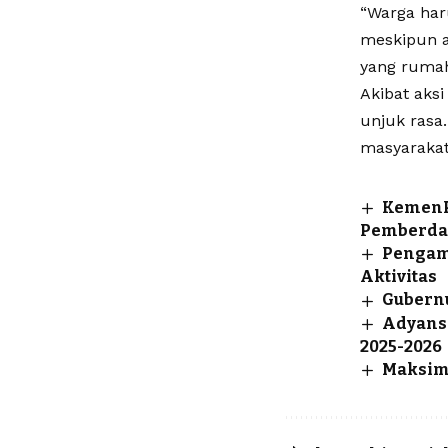
“Warga har
meskipun a
yang rumahn
Akibat aks
unjuk rasa
masyarakat
KemenP2
Pemberda
Pengam
Aktivitas
Gubernu
Adyansa
2025-2026
Maksim