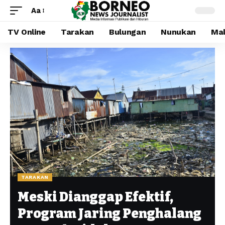
Aa
TV Online
Tarakan
Bulungan
Nunukan
Mal
TARAKAN
Meski Dianggap Efektif,
Program Jaring Penghalang