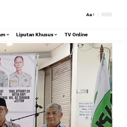
Aa
am
Liputan Khusus
TV Online