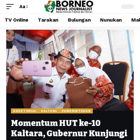
Aa
TV Online
Tarakan
Bulungan
Nunukan
Mal
ADVETORIAL
KALTARA
PEMERINTAHAN
Momentum HUT ke-10
Kaltara, Gubernur Kunjungi