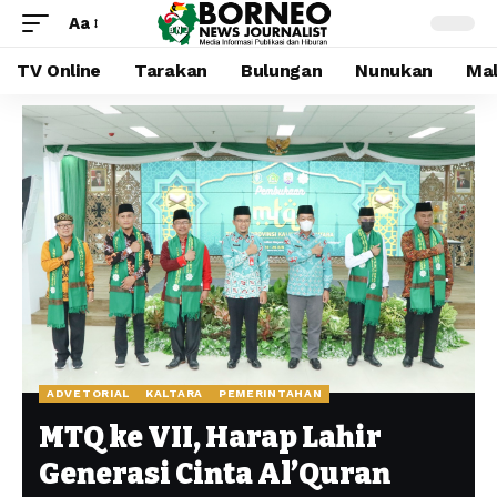
Aa
TV Online
Tarakan
Bulungan
Nunukan
Mal
ADVETORIAL
KALTARA
PEMERINTAHAN
MTQ ke VII, Harap Lahir
Generasi Cinta Al’Quran