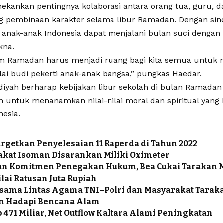
nekankan pentingnya kolaborasi antara orang tua, guru, 
pembinaan karakter selama libur Ramadan. Dengan siner
anak-anak Indonesia dapat menjalani bulan suci dengan ak
kna.
 Ramadan harus menjadi ruang bagi kita semua untuk
ilai budi pekerti anak-anak bangsa,” pungkas Haedar.
ah berharap kebijakan libur sekolah di bulan Ramadan
 untuk menanamkan nilai-nilai moral dan spiritual yang 
esia.
rgetkan Penyelesaian 11 Raperda di Tahun 2022
kat Isoman Disarankan Miliki Oximeter
an Komitmen Penegakan Hukum, Bea Cukai Tarakan
ilai Ratusan Juta Rupiah
sama Lintas Agama TNI–Polri dan Masyarakat Tarak
n Hadapi Bencana Alam
p 471 Miliar, Net Outflow Kaltara Alami Peningkatan