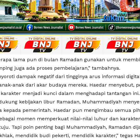
erapa lama pun di bulan Ramadan gunakan untuk membina
amping juga ada proses pembelajaran,” tambahnya.
yoroti dampak negatif dari tingginya arus informasi digital
nak-anak dari akar budaya mereka. Haedar menyebut, p
 karakter menjadi kunci dalam menghadapi tantangan ini.
dukung kebijakan libur Ramadan, Muhammadiyah menye
a kepada pemerintah. Haedar pun mengimbau semua pih
bagai momen memperkuat nilai-nilai luhur dan karakter
etuju. Tapi poin penting bagi Muhammadiyah, Ramadan dij
hlak, mendidik budi pekerti, mendidik karakter,” tegas H