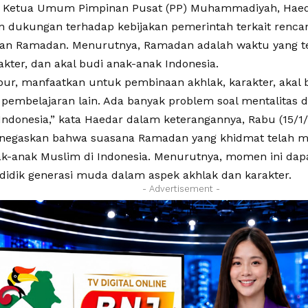
 Ketua Umum Pimpinan Pusat (PP) Muhammadiyah, Haeda
 dukungan terhadap kebijakan pemerintah terkait rencan
lan Ramadan. Menurutnya, Ramadan adalah waktu yang 
akter, dan akal budi anak-anak Indonesia.
ibur, manfaatkan untuk pembinaan akhlak, karakter, akal 
 pembelajaran lain. Ada banyak problem soal mentalitas
Indonesia,” kata Haedar dalam keterangannya, Rabu (15/1/
egaskan bahwa suasana Ramadan yang khidmat telah men
k-anak Muslim di Indonesia. Menurutnya, momen ini dap
idik generasi muda dalam aspek akhlak dan karakter.
- Advertisement -