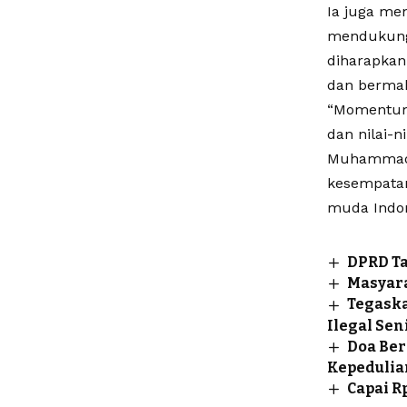
Ia juga me
mendukung 
diharapkan 
dan berma
“Momentum
dan nilai-n
Muhammadiy
kesempatan
muda Indon
DPRD Ta
Masyara
Tegask
Ilegal Sen
Doa Ber
Kepedulia
Capai R