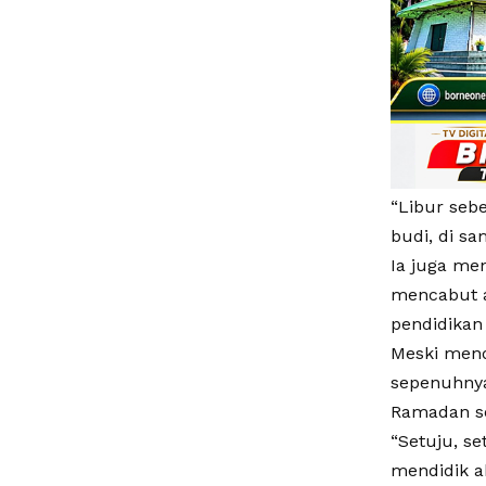
“Libur seb
budi, di s
Ia juga men
mencabut a
pendidikan
Meski men
sepenuhny
Ramadan se
“Setuju, s
mendidik ak