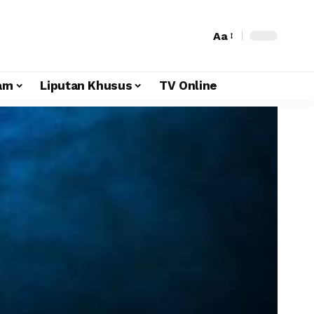
Aa
am
Liputan Khusus
TV Online