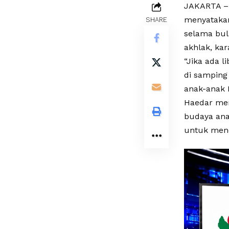
JAKARTA –
menyatakan
SHARE
selama bu
akhlak, kar
“Jika ada l
di samping
anak-anak 
Haedar men
budaya ana
untuk mend