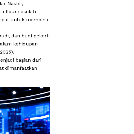
r Nashir,
a libur sekolah
tepat untuk membina
budi, dan budi pekerti
 dalam kehidupan
2025).
jadi bagian dari
at dimanfaatkan