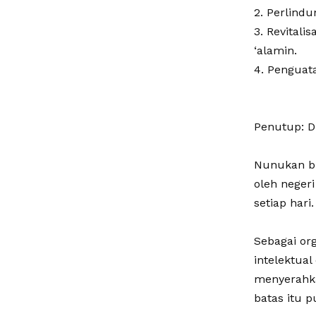
‎2. Perlind
‎3. Revital
‘alamin.
‎4. Pengua
‎Penutup: D
‎Nunukan b
oleh negeri
setiap hari.
‎Sebagai o
intelektua
menyerahkan
batas itu 