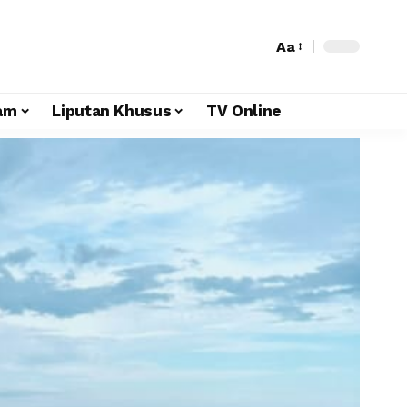
Aa
am
Liputan Khusus
TV Online