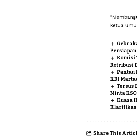
‎“Membangu
ketua umu
Gebraka
Persiapan
Komisi
Retribusi
Pantau 
KRI Marta
Tersus 
Minta KSO
Kuasa H
Klarifika
Share This Artic