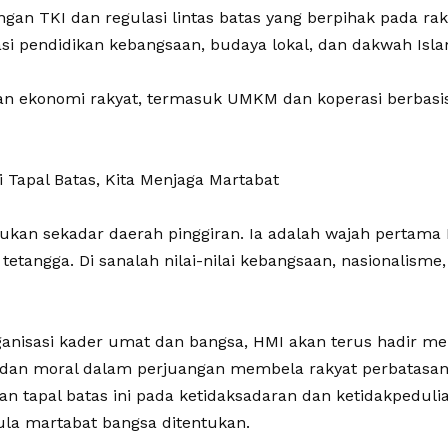
ungan TKI dan regulasi lintas batas yang berpihak pada rak
isasi pendidikan kebangsaan, budaya lokal, dan dakwah Isl
tan ekonomi rakyat, termasuk UMKM dan koperasi berbasis
i Tapal Batas, Kita Menjaga Martabat
ukan sekadar daerah pinggiran. Ia adalah wajah pertama I
 tetangga. Di sanalah nilai-nilai kebangsaan, nasionalisme
rganisasi kader umat dan bangsa, HMI akan terus hadir me
l dan moral dalam perjuangan membela rakyat perbatasan.
 tapal batas ini pada ketidaksadaran dan ketidakpedulian
pula martabat bangsa ditentukan.