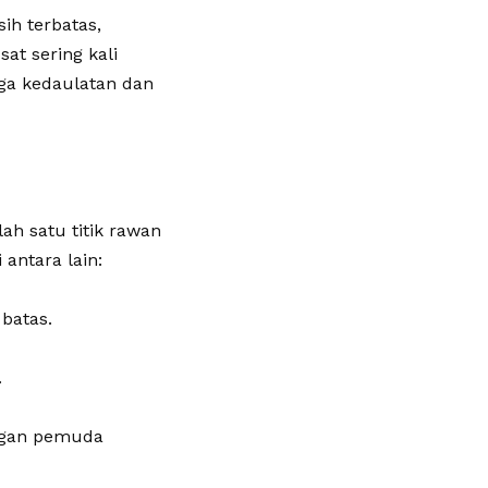
ih terbatas,
at sering kali
aga kedaulatan dan
ah satu titik rawan
antara lain:
 batas.
.
angan pemuda