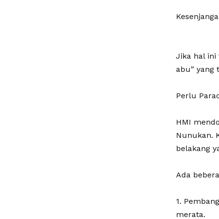
‎Kesenjang
‎Jika hal i
abu” yang 
‎Perlu Par
‎HMI mendo
Nunukan. K
belakang y
‎Ada beber
‎1. Pembang
merata.