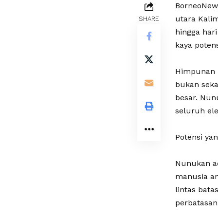
BorneoNews
utara Kali
SHARE
hingga hari
kaya potens
‎Himpunan
bukan sekad
besar. Nun
seluruh el
‎Potensi y
‎Nunukan a
manusia ant
lintas bat
perbatasan