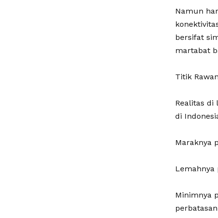
‎Namun hari
konektivita
bersifat si
martabat b
‎Titik Raw
‎Realitas 
di Indonesi
‎Maraknya p
‎Lemahnya 
‎Minimnya 
perbatasan