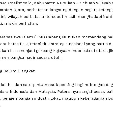
Journalist.co.id, ‎Kabupaten Nunukan – Sebuah wilayah y
mantan Utara, berbatasan langsung dengan negara tetang
 ini, wilayah perbatasan tersebut masih menghadapi ironi 
i, miskin perhatian.
 Mahasiswa Islam (HMI) Cabang Nunukan memandang ba
ar batas fisik, tetapi titik strategis nasional yang harus d
ukan bisa menjadi gerbang kejayaan Indonesia di utara, j
emen bangsa hadir secara utuh.
ang Belum Diangkat
dalah salah satu pintu masuk penting bagi hubungan da
ara Indonesia dan Malaysia. Potensinya sangat besar, baik
as, pengembangan industri lokal, maupun keberagaman b
.