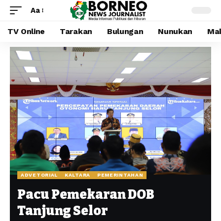
Aa
TV Online
Tarakan
Bulungan
Nunukan
Mal
ADVETORIAL
KALTARA
PEMERINTAHAN
Pacu Pemekaran DOB
Tanjung Selor