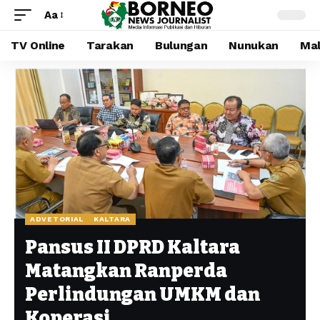
Aa
TV Online
Tarakan
Bulungan
Nunukan
Mal
ADVETORIAL
KALTARA
Pansus II DPRD Kaltara
Matangkan Ranperda
Perlindungan UMKM dan
Koperasi