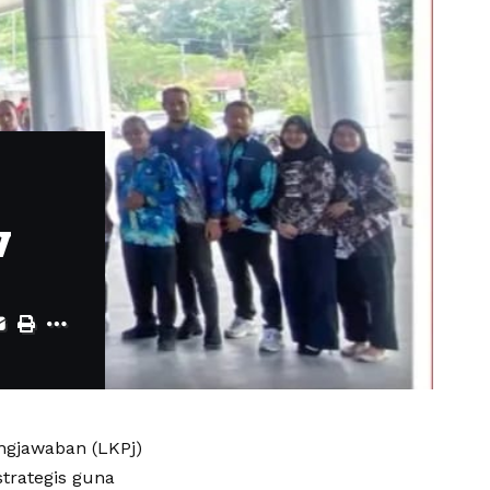
v
ngjawaban (LKPj)
trategis guna