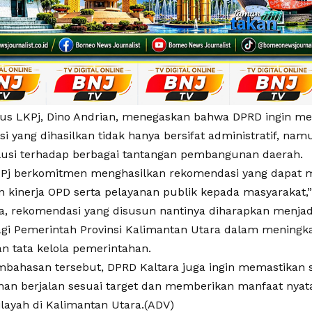
us LKPj, Dino Andrian, menegaskan bahwa DPRD ingin m
i yang dihasilkan tidak hanya bersifat administratif, n
lusi terhadap berbagai tantangan pembangunan daerah.
Pj berkomitmen menghasilkan rekomendasi yang dapat 
n kinerja OPD serta pelayanan publik kepada masyarakat,”
, rekomendasi yang disusun nantinya diharapkan menjad
bagi Pemerintah Provinsi Kalimantan Utara dalam meningka
n tata kelola pemerintahan.
mbahasan tersebut, DPRD Kaltara juga ingin memastikan
n berjalan sesuai target dan memberikan manfaat nyata
ilayah di Kalimantan Utara.(ADV)