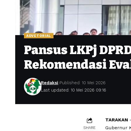
ADVETORIAL
Pansus LKPj DPR
Rekomendasi Eva
Redaksi
Published: 10 Mei 2026
Last updated: 10 Mei 2026 09:16
TARAKAN
–
Gubernur K
SHARE