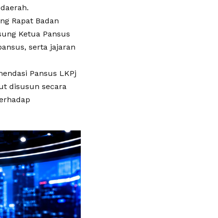
daerah.
ang Rapat Badan
gsung Ketua Pansus
ansus, serta jajaran
mendasi Pansus LKPj
ut disusun secara
erhadap