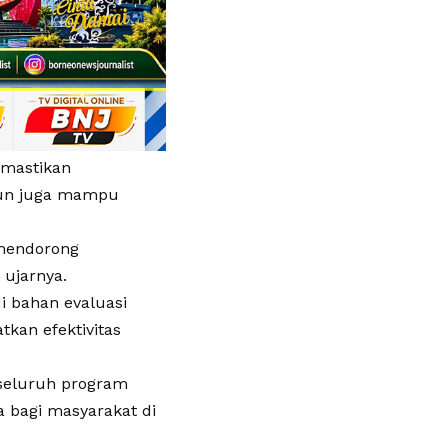
emastikan
amun juga mampu
mendorong
 ujarnya.
i bahan evaluasi
tkan efektivitas
 seluruh program
 bagi masyarakat di