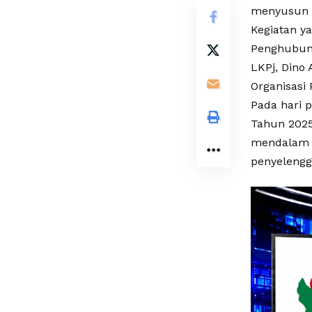
menyusun r
Kegiatan y
Penghubung
LKPj, Dino 
Organisasi 
Pada hari 
Tahun 2025
mendalam 
penyelengg