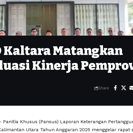
D Kaltara Matangkan
luasi Kinerja Pempro
Share
 Panitia Khusus (Pansus) Laporan Keterangan Pertanggu
alimantan Utara Tahun Anggaran 2025 menggelar rapat s