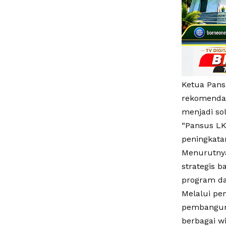
Ketua Pans
rekomendas
menjadi so
“Pansus LK
peningkata
Menurutnya
strategis 
program da
Melalui pe
pembanguna
berbagai w