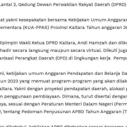
antai 2, Gedung Dewan Perwakilan Rakyat Daerah (DPRD) Ka
at yakni kesepakatan bersama Kebijakan Umum Anggaran 
ementara (KUA-PPAS) Provinsi Kaltara Tahun anggaran 2
dipimpin Wakil Ketua DPRD Kaltara, Andi Hamzah dan diiku
hadir secara langsung maupun secara virtual. Diikuti jug
anisasi Perangkat Daerah (OPD) di lingkungan kerja Pempr
ini, kebijakan umum Anggaran Pendapatan dan Belanja Da
hun 2023 yang memuat program-program yang akan dilak
ltara. Yakni dengan proyeksi pendapatan daerah, alokasi 
n penggunaan pembiayaan. Dimana, turut disertai denga
ya, sesuai dengan Peraturan Menteri Dalam Negeri (Per
, tentang Pedoman Penyusunan APBD Tahun Anggaran (T
a diketahui, kebijakan APBD ditetapkan secara bersama