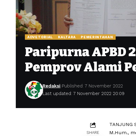
ADVETORIAL
KALTARA
PEMERINTAHAN
Paripurna APBD 2
Pemprov Alami P
Redaksi
Published: 7 November 2022
Last updated: 7 November 2022 20:09
TANJUNG SE
M.Hum., me
SHARE