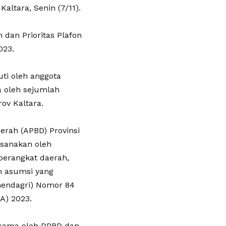
ltara, Senin (7/11).
dan Prioritas Plafon
023.
ti oleh anggota
a oleh sejumlah
ov Kaltara.
erah (APBD) Provinsi
sanakan oleh
perangkat daerah,
n asumsi yang
mendagri) Nomor 84
A) 2023.
-sama oleh DPRD dan