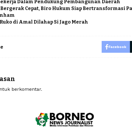
Pekerja Dalam Pendukung Pembangunan Daerah
 Bergerak Cepat, Biro Hukum Siap Bertransformasi 
mham
Ruko di Amal Dilahap Si Jago Merah
le
Facebook
lasan
tuk berkomentar.