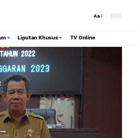
Aa
am
Liputan Khusus
TV Online