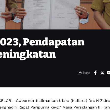
023, Pendapatan
eningkatan
Share
LOR – Gubernur Kalimantan Utara (Kaltara) Drs H Zainal 
nghadiri Rapat Paripurna ke-27 Masa Persidangan III Ta