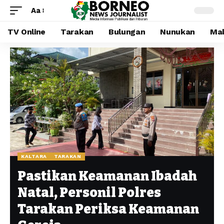
Aa
TV Online
Tarakan
Bulungan
Nunukan
Mal
KALTARA
TARAKAN
Pastikan Keamanan Ibadah
Natal, Personil Polres
Tarakan Periksa Keamanan