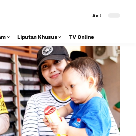
Aa
am
Liputan Khusus
TV Online