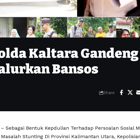
Polda Kaltara Gandeng
alurkan Bansos
Share
 Sebagai Bentuk Kepdulian Terhadap Persoalan Sosial M
Masalah Stunting Di Provinsi Kalimantan Utara, Kepolisia