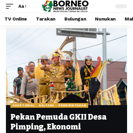
Aa
TV Online
Tarakan
Bulungan
Nunukan
Mal
ADVETORIAL
KALTARA
PEMERINTAHAN
Pekan Pemuda GKII Desa
Pimping, Ekonomi