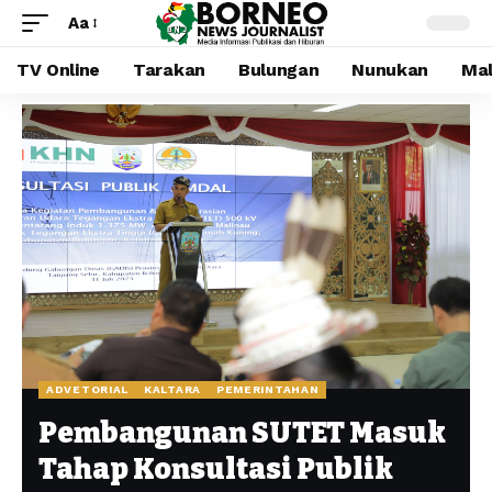
Aa
TV Online
Tarakan
Bulungan
Nunukan
Mal
ADVETORIAL
KALTARA
PEMERINTAHAN
Pembangunan SUTET Masuk
Tahap Konsultasi Publik