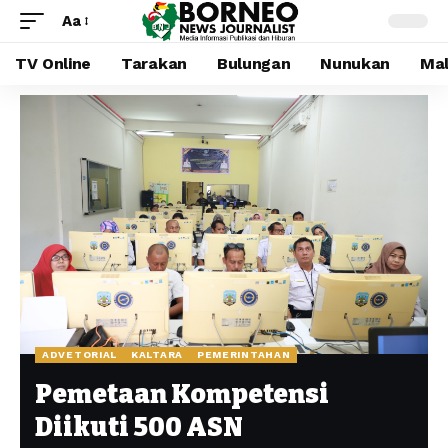
Aa
TV Online
Tarakan
Bulungan
Nunukan
Mal
ADVETORIAL
KALTARA
PEMERINTAHAN
Pemetaan Kompetensi
Diikuti 500 ASN