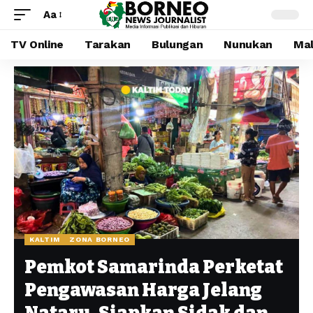
Aa
TV Online
Tarakan
Bulungan
Nunukan
Mal
KALTIM
ZONA BORNEO
Pemkot Samarinda Perketat
Pengawasan Harga Jelang