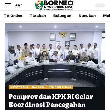
Aa
TV Online
Tarakan
Bulungan
Nunukan
Mal
ADVETORIAL
KALTARA
PEMERINTAHAN
Pemprov dan KPK RI Gelar
Koordinasi Pencegahan