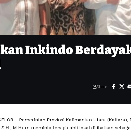
ikan Inkindo Berdaya
l
Share
LOR – Pemerintah Provinsi Kalimantan Utara (Kaltara), D
 S.H., M.Hum meminta tenaga ahli lokal dilibatkan sebaga