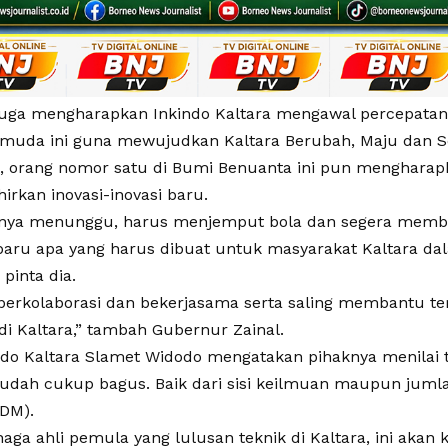
juga mengharapkan Inkindo Kaltara mengawal percepat
ermuda ini guna mewujudkan Kaltara Berubah, Maju dan S
u, orang nomor satu di Bumi Benuanta ini pun mengharapk
irkan inovasi-inovasi baru.
nya menunggu, harus menjemput bola dan segera memb
baru apa yang harus dibuat untuk masyarakat Kaltara d
 pinta dia.
 berkolaborasi dan bekerjasama serta saling membantu ter
di Kaltara,” tambah Gubernur Zainal.
ndo Kaltara Slamet Widodo mengatakan pihaknya menilai t
 sudah cukup bagus. Baik dari sisi keilmuan maupun jum
DM).
aga ahli pemula yang lulusan teknik di Kaltara, ini akan 