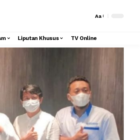
Aa
am
Liputan Khusus
TV Online