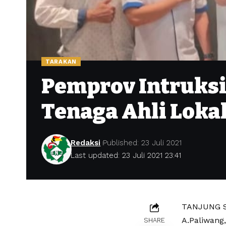
TARAKAN
Pemprov Intruks
Tenaga Ahli Loka
Redaksi
Published: 23 Juli 2021
Last updated: 23 Juli 2021 23:41
TANJUNG SE
A.Paliwang,
SHARE