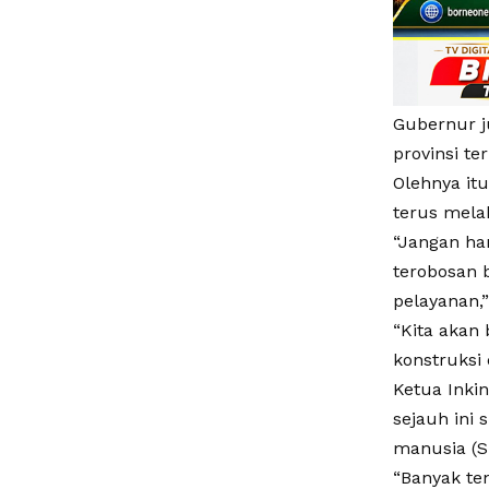
Gubernur 
provinsi t
Olehnya it
terus melah
“Jangan ha
terobosan 
pelayanan,”
“Kita akan
konstruksi 
Ketua Inki
sejauh ini
manusia (S
“Banyak ten