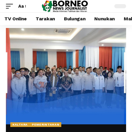
Aa
TV Online
Tarakan
Bulungan
Nunukan
Mal
KALTARA
PEMERINTAHAN